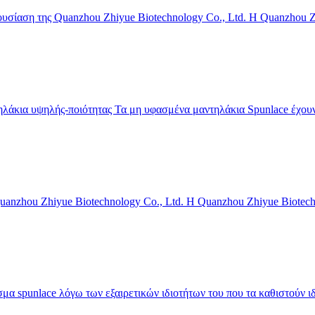
σίαση της Quanzhou Zhiyue Biotechnology Co., Ltd. Η Quanzhou Zhi
λάκια υψηλής-ποιότητας Τα μη υφασμένα μαντηλάκια Spunlace έχουν 
anzhou Zhiyue Biotechnology Co., Ltd. Η Quanzhou Zhiyue Biotechn
spunlace λόγω των εξαιρετικών ιδιοτήτων του που τα καθιστούν ιδαν