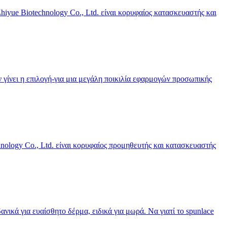
yue Biotechnology Co., Ltd. είναι κορυφαίος κατασκευαστής και
γίνει η επιλογή-για μια μεγάλη ποικιλία εφαρμογών προσωπικής
ology Co., Ltd. είναι κορυφαίος προμηθευτής και κατασκευαστής
ικά για ευαίσθητο δέρμα, ειδικά για μωρά. Να γιατί το spunlace