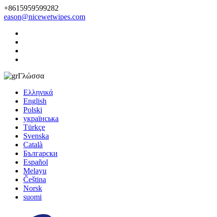
+8615959599282
eason@nicewetwipes.com
Γλώσσα
Ελληνικά
English
Polski
українська
Türkçe
Svenska
Català
Български
Español
Melayu
Čeština
Norsk
suomi