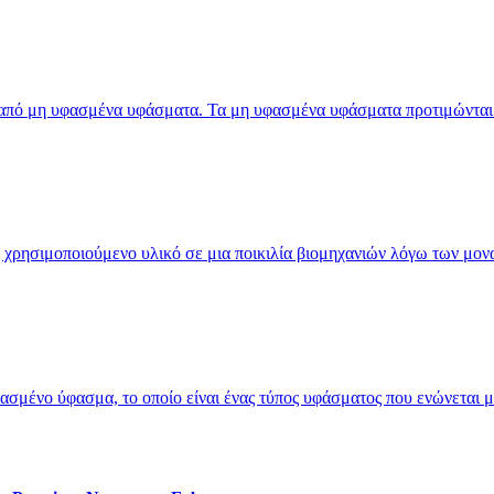
 από μη υφασμένα υφάσματα. Τα μη υφασμένα υφάσματα προτιμώνται σ
 χρησιμοποιούμενο υλικό σε μια ποικιλία βιομηχανιών λόγω των μονα
μένο ύφασμα, το οποίο είναι ένας τύπος υφάσματος που ενώνεται μετ