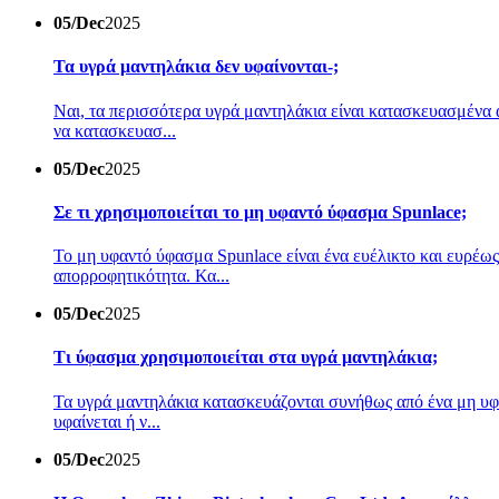
05/Dec
2025
Τα υγρά μαντηλάκια δεν υφαίνονται-;
Ναι, τα περισσότερα υγρά μαντηλάκια είναι κατασκευασμένα
να κατασκευασ...
05/Dec
2025
Σε τι χρησιμοποιείται το μη υφαντό ύφασμα Spunlace;
Το μη υφαντό ύφασμα Spunlace είναι ένα ευέλικτο και ευρέως
απορροφητικότητα. Κα...
05/Dec
2025
Τι ύφασμα χρησιμοποιείται στα υγρά μαντηλάκια;
Τα υγρά μαντηλάκια κατασκευάζονται συνήθως από ένα μη υφασ
υφαίνεται ή ν...
05/Dec
2025