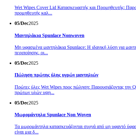
Wet Wipes Cover Lid Κατασκευαστής και Προμηθευτής: Παρου
προμηθευτής καλ...
05/Dec
2025
Μαντηλάκια Spunlace Nonwoven
Μη υφασμένα μαντηλάκια Spunlace: Η ιδανική λύση για μαντη
περιποίησης, οι...
05/Dec
2025
Πώληση πρώτης ύλης υγρών μαντηλιών
Πρώτες ύλες Wet Wipes προς πώληση: Παρουσιάζοντας την Qu
πρώτων υλών υψη...
05/Dec
2025
Μωρομάντηλα Spunlace Non Woven
Τα μωρομάντηλα κατασκευάζονται συχνά από μη υφαντό ύφασμα 
είναι μια δ...