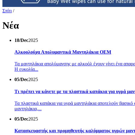
Σπίτι
/
Νέα
18/Dec
2025
Αλκοολούχα Απολυμαντικά Μαντηλάκια OEM
Τα μαντηλάκια απολύμανσης με αλκοόλ έχουν γίνει ένα απαραί
Η ευκολία...
05/Dec
2025
Τι πρέπει να κάνετε με τα πλαστικά καπάκια για υγρά μα
Τα πλαστικά καπάκια για υγρά μαντηλάκια αποτελούν βασικό 
μαντηλάκια,...
05/Dec
2025
Κατασκευαστής και προμηθευτής καλύμματος υγρών μαν