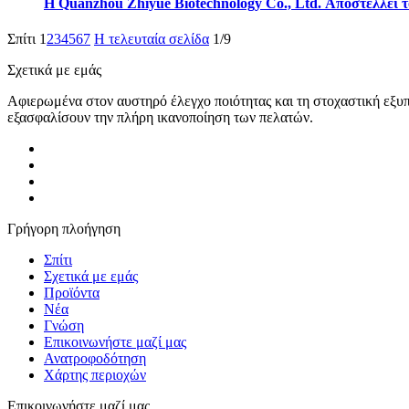
Η Quanzhou Zhiyue Biotechnology Co., Ltd. Αποστέλλει 
Σπίτι
1
2
3
4
5
6
7
Η τελευταία σελίδα
1/9
Σχετικά με εμάς
Αφιερωμένα στον αυστηρό έλεγχο ποιότητας και τη στοχαστική εξυπη
εξασφαλίσουν την πλήρη ικανοποίηση των πελατών.
Γρήγορη πλοήγηση
Σπίτι
Σχετικά με εμάς
Προϊόντα
Νέα
Γνώση
Επικοινωνήστε μαζί μας
Ανατροφοδότηση
Χάρτης περιοχών
Επικοινωνήστε μαζί μας