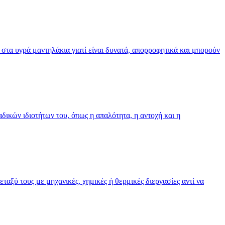
τα υγρά μαντηλάκια γιατί είναι δυνατά, απορροφητικά και μπορούν
δικών ιδιοτήτων του, όπως η απαλότητα, η αντοχή και η
αξύ τους με μηχανικές, χημικές ή θερμικές διεργασίες αντί να